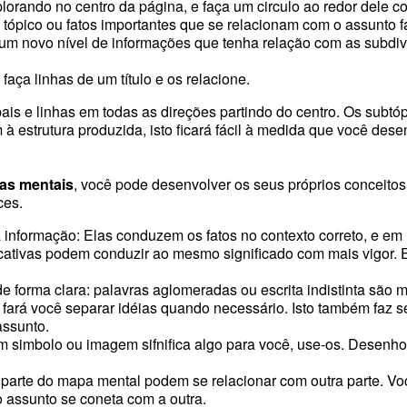
lorando no centro da página, e faça um circulo ao redor dele c
ópico ou fatos importantes que se relacionam com o assunto faça
um novo nível de informações que tenha relação com as subdivi
 faça linhas de um título e os relacione.
is e linhas em todas as direções partindo do centro. Os subtóp
à estrutura produzida, isto ficará fácil à medida que você des
as mentais
, você pode desenvolver os seus próprios conceito
ces.
 informação: Elas conduzem os fatos no contexto correto, e em
ificativas podem conduzir ao mesmo significado com mais vigor
 forma clara: palavras aglomeradas ou escrita indistinta são mai
to fará você separar idéias quando necessário. Isto também faz
assunto.
 simbolo ou imagem sifnifica algo para você, use-os. Desenho
parte do mapa mental podem se relacionar com outra parte. Voc
o assunto se coneta com a outra.